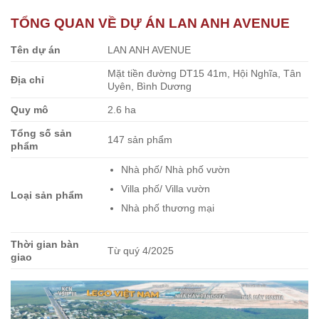
TỔNG QUAN VỀ DỰ ÁN LAN ANH AVENUE
Tên dự án
LAN ANH AVENUE
Mặt tiền đường DT15 41m, Hội Nghĩa, Tân
Địa chỉ
Uyên, Bình Dương
Quy mô
2.6 ha
Tổng số sản
147 sản phẩm
phẩm
Nhà phố/ Nhà phố vườn
Villa phố/ Villa vườn
Loại sản phẩm
Nhà phố thương mại
Thời gian bàn
Từ quý 4/2025
giao