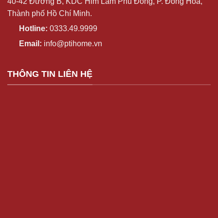
40-42 Đường B, KDC Him Lam Phú Đông, P. Đông Hòa,
Thành phố Hồ Chí Minh.
Hotline
:
0333.49.9999
Email:
info@ptihome.vn
THÔNG TIN LIÊN HỆ