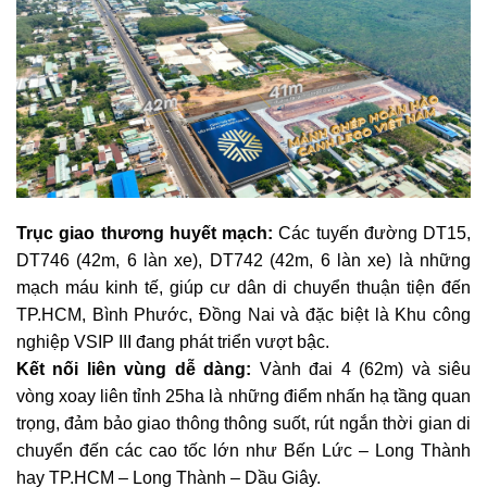
Trục giao thương huyết mạch:
Các tuyến đường DT15,
DT746 (42m, 6 làn xe), DT742 (42m, 6 làn xe) là những
mạch máu kinh tế, giúp cư dân di chuyển thuận tiện đến
TP.HCM, Bình Phước, Đồng Nai và đặc biệt là Khu công
nghiệp VSIP III đang phát triển vượt bậc.
Kết nối liên vùng dễ dàng:
Vành đai 4 (62m) và siêu
vòng xoay liên tỉnh 25ha là những điểm nhấn hạ tầng quan
trọng, đảm bảo giao thông thông suốt, rút ngắn thời gian di
chuyển đến các cao tốc lớn như Bến Lức – Long Thành
hay TP.HCM – Long Thành – Dầu Giây.