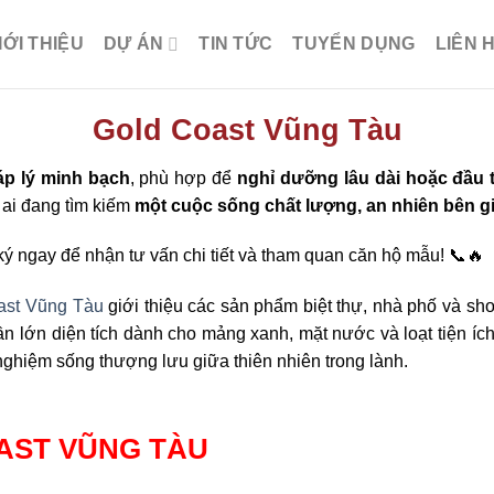
IỚI THIỆU
DỰ ÁN
TIN TỨC
TUYỂN DỤNG
LIÊN 
Gold Coast Vũng Tàu
áp lý minh bạch
, phù hợp để
nghỉ dưỡng lâu dài hoặc đầu
 ai đang tìm kiếm
một cuộc sống chất lượng, an nhiên bên g
ý ngay để nhận tư vấn chi tiết và tham quan căn hộ mẫu! 📞🔥
ast Vũng Tàu
giới thiệu các sản phẩm biệt thự, nhà phố và sh
n lớn diện tích dành cho mảng xanh, mặt nước và loạt tiện íc
nghiệm sống thượng lưu giữa thiên nhiên trong lành.
AST VŨNG TÀU