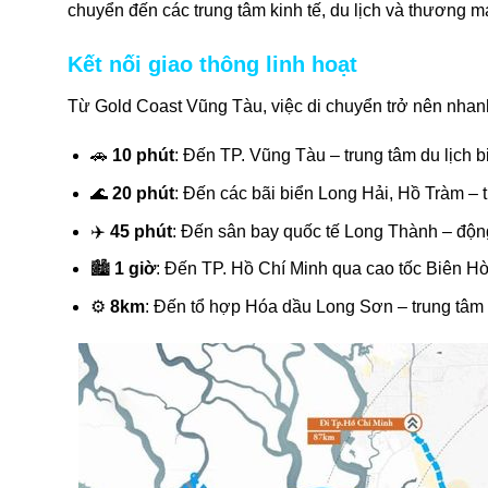
chuyển đến các trung tâm kinh tế, du lịch và thương mạ
Kết nối giao thông linh hoạt
Từ Gold Coast Vũng Tàu, việc di chuyển trở nên nha
🚗
10 phút
: Đến TP. Vũng Tàu – trung tâm du lịch b
🌊
20 phút
: Đến các bãi biển Long Hải, Hồ Tràm –
✈️
45 phút
: Đến sân bay quốc tế Long Thành – động 
🏙️
1 giờ
: Đến TP. Hồ Chí Minh qua cao tốc Biên H
⚙️
8km
: Đến tổ hợp Hóa dầu Long Sơn – trung tâm 