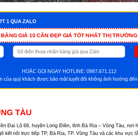
ỢT 1 QUA ZALO
BẢNG GIÁ 10 CĂN ĐẸP GIÁ TỐT NHẤT THỊ TRƯỜNG
HOẶC GỌI NGAY HOTLINE: 0987.671.112
in của quý khách được bảo mật tuyệt đối không ảnh hướng đến
ŨNG TÀU
 tiền Đại Lộ 68, huyện Long Điền, tỉnh Bà Rịa – Vũng Tàu, nơi h
ết nối trực tiếp TP. Bà Rịa, TP. Vũng Tàu và các khu vực lân