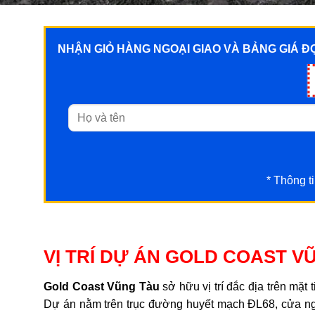
NHẬN GIỎ HÀNG NGOẠI GIAO VÀ BẢNG GIÁ Đ
* Thông t
VỊ TRÍ DỰ ÁN GOLD COAST V
Gold Coast Vũng Tàu
sở hữu vị trí đắc địa trên mặt
Dự án nằm trên trục đường huyết mạch ĐL68, cửa ngõ k