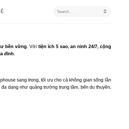
HỆ
 tư bền vững
. Với
tiện ích 5 sao, an ninh 24/7, cộng
ia đình
.
ophouse sang trọng, tối ưu cho cả không gian sống lẫn
h đa dạng như quảng trường trung tâm, bến du thuyền,