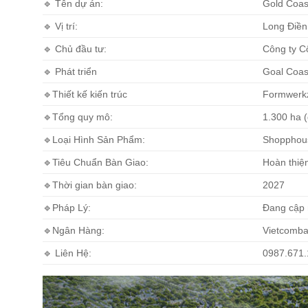
🔹 Tên dự án:
Gold Coas
🔹 Vị trí:
Long Điền
🔹 Chủ đầu tư:
Công ty C
🔹 Phát triển
Goal Coas
🔹Thiết kế kiến trúc
Formwerkz
🔹Tổng quy mô:
1.300 ha (
🔹Loại Hình Sản Phẩm:
Shopphous
🔹Tiêu Chuẩn Bàn Giao:
Hoàn thiện
🔹Thời gian bàn giao:
2027
🔹Pháp Lý:
Đang cập 
🔹Ngân Hàng:
Vietcomba
🔹 Liên Hệ:
0987.671.