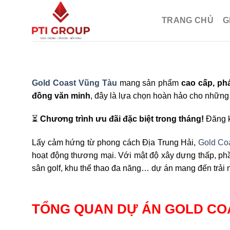
Chuyển
đến
TRANG CHỦ
G
nội
dung
Gold Coast Vũng Tàu
mang sản phẩm
cao cấp, ph
đồng văn minh
, đây là lựa chọn hoàn hảo cho những
⏳
Chương trình ưu đãi đặc biệt trong tháng!
Đăng k
Lấy cảm hứng từ phong cách Địa Trung Hải,
Gold Co
hoạt động thương mại. Với mật độ xây dựng thấp, phầ
sân golf, khu thể thao đa năng… dự án mang đến trải 
TỔNG QUAN DỰ ÁN GOLD CO