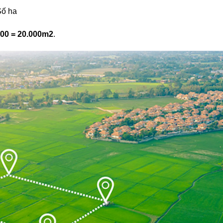
Số ha
000 = 20.000m2
.