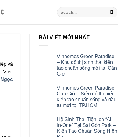
HỆ
BÀI VIẾT MỚI NHẤT
Vinhomes Green Paradise
– Khu đô thị sinh thái kiến
iệp và
tạo chuẩn sống mới tại Cần
. Việc
Giờ
t Ngọc
Vinhomes Green Paradise
Cần Giờ – Siêu đô thị biển
kiến tạo chuẩn sống và đầu
tư mới tại TP.HCM
Hệ Sinh Thái Tiện Ích “All-
in-One” Tại Sài Gòn Park –
Kiến Tạo Chuẩn Sống Hiện
Đại
c quốc