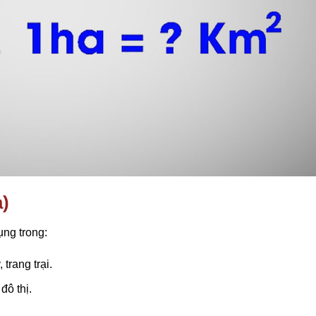
a)
ụng trong:
trang trại.
đô thị.