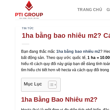
Chuyển
đến
TRANG CHỦ
G
nội
dung
TIN TỨC
1ha bằng bao nhiêu m2? Cá
Bạn đang thắc mắc
1ha bằng bao nhiêu m2
? Hec
bất động sản. Theo quy ước quốc tế,
1 ha = 10.0
hiểu rõ cách quy đổi này giúp bạn dễ dàng tính toá
tìm hiểu chi tiết hơn về hecta và cách quy đổi trong
Mục Lục
1ha Bằng Bao Nhiêu m2?
Hecta (ha) là một đơn vị đo diện tích phổ biến, đặ