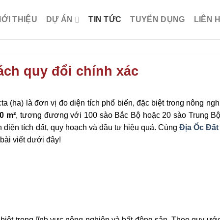
IỚI THIỆU
DỰ ÁN
TIN TỨC
TUYỂN DỤNG
LIÊN 
ch quy đổi chính xác
ta (ha) là đơn vị đo diện tích phổ biến, đặc biệt trong nông ngh
00 m²
, tương đương với 100 sào Bắc Bộ hoặc 20 sào Trung Bộ
n diện tích đất, quy hoạch và đầu tư hiệu quả. Cùng
Địa Ốc Đấ
 bài viết dưới đây!
c biệt trong lĩnh vực nông nghiệp và bất động sản. Theo quy ướ