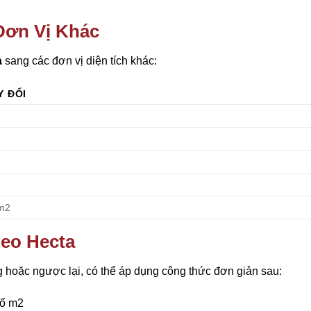
Đơn Vị Khác
a
sang các đơn vị diện tích khác:
Y ĐỔI
cm2
heo Hecta
hoặc ngược lại, có thể áp dụng công thức đơn giản sau:
Số m2