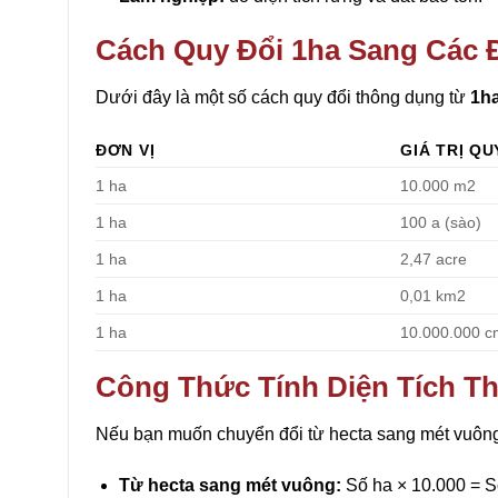
Cách Quy Đổi 1ha Sang Các 
Dưới đây là một số cách quy đổi thông dụng từ
1h
ĐƠN VỊ
GIÁ TRỊ QU
1 ha
10.000 m2
1 ha
100 a (sào)
1 ha
2,47 acre
1 ha
0,01 km2
1 ha
10.000.000 
Công Thức Tính Diện Tích T
Nếu bạn muốn chuyển đổi từ hecta sang mét vuông 
Từ hecta sang mét vuông:
Số ha × 10.000 = 