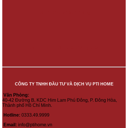
Dành cho khách hàng
Dành cho nhân viên/Ứng viên
CÔNG TY TNHH ĐẦU TƯ VÀ DỊCH VỤ PTI HOME
Văn Phòng:
40-42 Đường B, KDC Him Lam Phú Đông, P. Đông Hòa,
Thành phố Hồ Chí Minh.
Hotline
:
0333.49.9999
Email:
info@ptihome.vn