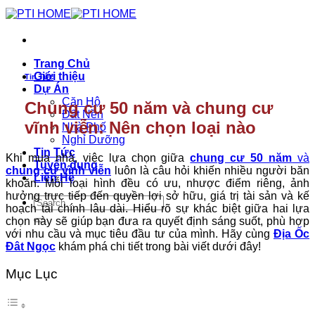
Chuyển
đến
nội
dung
Trang Chủ
Giới thiệu
Tin Tức
Dự Án
Căn Hộ
Chung cư 50 năm và chung cư
Đất Nền
vĩnh viễn: Nên chọn loại nào
Nhà Phố
Nghỉ Dưỡng
Tin Tức
Khi mua nhà, việc lựa chọn giữa
chung cư 50 năm
và
Tuyển dụng
chung cư vĩnh viễn
luôn là câu hỏi khiến nhiều người băn
Liên Hệ
khoăn. Mỗi loại hình đều có ưu, nhược điểm riêng, ảnh
hưởng trực tiếp đến quyền lợi sở hữu, giá trị tài sản và kế
hoạch tài chính lâu dài. Hiểu rõ sự khác biệt giữa hai lựa
chọn này sẽ giúp bạn đưa ra quyết định sáng suốt, phù hợp
với nhu cầu và mục tiêu đầu tư của mình. Hãy cùng
Địa Ốc
Đât Ngọc
khám phá chi tiết trong bài viết dưới đây!
Mục Lục