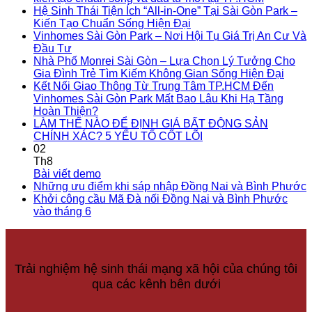
Hệ Sinh Thái Tiện Ích “All-in-One” Tại Sài Gòn Park –
Kiến Tạo Chuẩn Sống Hiện Đại
Vinhomes Sài Gòn Park – Nơi Hội Tụ Giá Trị An Cư Và
Đầu Tư
Nhà Phố Monrei Sài Gòn – Lựa Chọn Lý Tưởng Cho
Gia Đình Trẻ Tìm Kiếm Không Gian Sống Hiện Đại
Kết Nối Giao Thông Từ Trung Tâm TP.HCM Đến
Vinhomes Sài Gòn Park Mất Bao Lâu Khi Hạ Tầng
Hoàn Thiện?
LÀM THẾ NÀO ĐỂ ĐỊNH GIÁ BẤT ĐỘNG SẢN
CHÍNH XÁC? 5 YẾU TỐ CỐT LÕI
02
Th8
Bài viết demo
Những ưu điểm khi sáp nhập Đồng Nai và Bình Phước
Khởi công cầu Mã Đà nối Đồng Nai và Bình Phước
vào tháng 6
Trải nghiệm hệ sinh thái mạng xã hội của chúng tôi
qua các kênh bên dưới