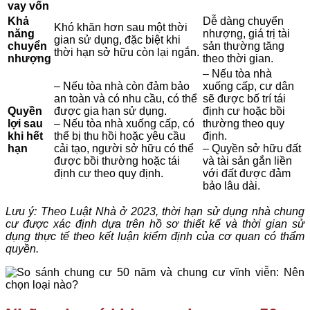
vay vốn
Khả
Dễ dàng chuyển
Khó khăn hơn sau một thời
năng
nhượng, giá trị tài
gian sử dụng, đặc biệt khi
chuyển
sản thường tăng
thời hạn sở hữu còn lại ngắn.
nhượng
theo thời gian.
– Nếu tòa nhà
– Nếu tòa nhà còn đảm bảo
xuống cấp, cư dân
an toàn và có nhu cầu, có thể
sẽ được bố trí tái
Quyền
được gia hạn sử dụng.
định cư hoặc bồi
lợi sau
– Nếu tòa nhà xuống cấp, có
thường theo quy
khi hết
thể bị thu hồi hoặc yêu cầu
định.
hạn
cải tạo, người sở hữu có thể
– Quyền sở hữu đất
được bồi thường hoặc tái
và tài sản gắn liền
định cư theo quy định.
với đất được đảm
bảo lâu dài.
Lưu ý: Theo Luật Nhà ở 2023, thời hạn sử dụng nhà chung
cư được xác định dựa trên hồ sơ thiết kế và thời gian sử
dụng thực tế theo kết luận kiểm định của cơ quan có thẩm
quyền.