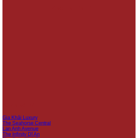
THÔNG TIN LIÊN HỆ
DỰ ÁN NỔI BẬT
Gia Khải Luxury
The Seahorse Central
Lan Anh Avenue
The Infinity Dĩ An