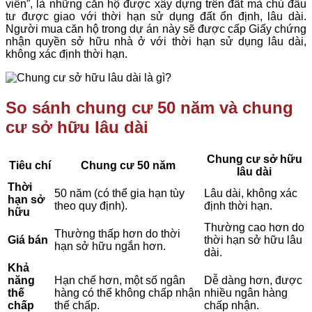
viễn”, là những căn hộ được xây dựng trên đất mà chủ đầu
tư được giao với thời hạn sử dụng đất ổn định, lâu dài.
Người mua căn hộ trong dự án này sẽ được cấp Giấy chứng
nhận quyền sở hữu nhà ở với thời hạn sử dụng lâu dài,
không xác định thời hạn.
So sánh chung cư 50 năm và chung
cư sở hữu lâu dài
Chung cư sở hữu
Tiêu chí
Chung cư 50 năm
lâu dài
Thời
50 năm (có thể gia hạn tùy
Lâu dài, không xác
hạn sở
theo quy định).
định thời hạn.
hữu
Thường cao hơn do
Thường thấp hơn do thời
Giá bán
thời hạn sở hữu lâu
hạn sở hữu ngắn hơn.
dài.
Khả
năng
Hạn chế hơn, một số ngân
Dễ dàng hơn, được
thế
hàng có thể không chấp nhận
nhiều ngân hàng
chấp
thế chấp.
chấp nhận.