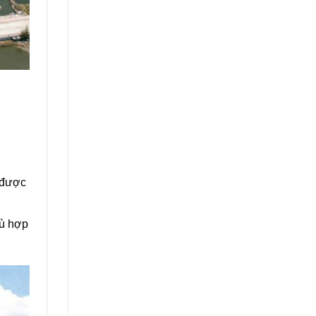
 được
bù hợp