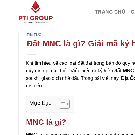
Chuyển
đến
TRANG CHỦ
G
nội
dung
TIN TỨC
Đất MNC là gì? Giải mã ký 
Khi tìm hiểu về các loại đất đai trong bản đồ quy
quy định gì đặc biệt. Việc hiểu rõ ký hiệu
đất MNC
sót khi giao dịch nhà đất. Trong bài viết này,
Địa Ố
dễ hiểu.
Mục Lục
MNC là gì?
MNC
là ký hiệu được sử dụng trong bản đồ quy hoạc