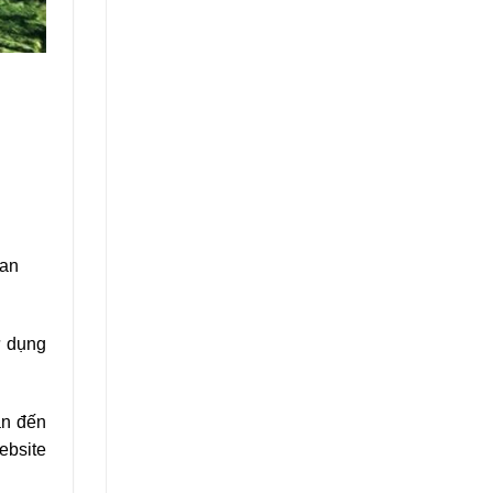
 an
ử dụng
an đến
ebsite