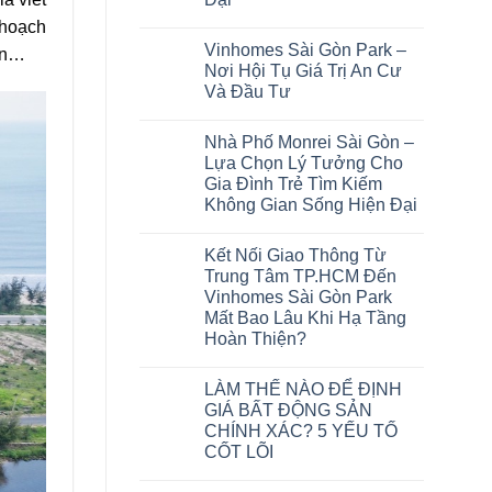
 hoạch
Vinhomes Sài Gòn Park –
iện…
Nơi Hội Tụ Giá Trị An Cư
Và Đầu Tư
Nhà Phố Monrei Sài Gòn –
Lựa Chọn Lý Tưởng Cho
Gia Đình Trẻ Tìm Kiếm
Không Gian Sống Hiện Đại
Kết Nối Giao Thông Từ
Trung Tâm TP.HCM Đến
Vinhomes Sài Gòn Park
Mất Bao Lâu Khi Hạ Tầng
Hoàn Thiện?
LÀM THẾ NÀO ĐỂ ĐỊNH
GIÁ BẤT ĐỘNG SẢN
CHÍNH XÁC? 5 YẾU TỐ
CỐT LÕI