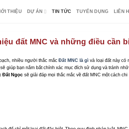
IỚI THIỆU
DỰ ÁN
TIN TỨC
TUYỂN DỤNG
LIÊN 
hiệu đất MNC và những điều cần b
 hoạch, nhiều người thắc mắc
Đất MNC là gì
và loại đất này có
sẽ giúp bạn nắm bắt chính xác mục đích sử dụng và tránh nhữ
c Đất Ngọc
sẽ giải đáp mọi thắc mắc về đất MNC một cách chi t
h để chỉ một loại đất đặc biệt. Theo quy định pháp luật, MNC l