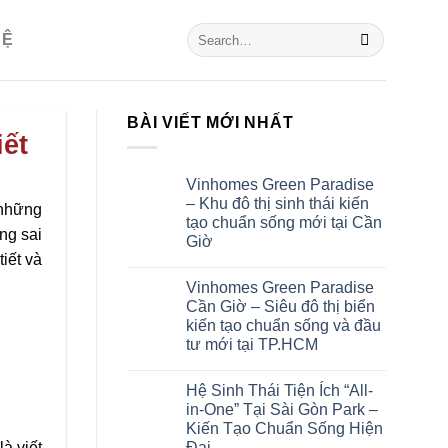
HỆ
BÀI VIẾT MỚI NHẤT
iết
Vinhomes Green Paradise
– Khu đô thị sinh thái kiến
 những
tạo chuẩn sống mới tại Cần
ng sai
Giờ
iết và
Vinhomes Green Paradise
Cần Giờ – Siêu đô thị biển
kiến tạo chuẩn sống và đầu
tư mới tại TP.HCM
Hệ Sinh Thái Tiện Ích “All-
in-One” Tại Sài Gòn Park –
Kiến Tạo Chuẩn Sống Hiện
Đại
à viết